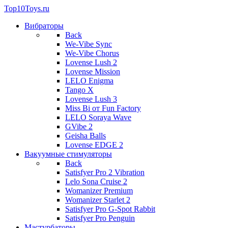
Top10Toys.ru
Вибраторы
Back
We-Vibe Sync
We-Vibe Chorus
Lovense Lush 2
Lovense Mission
LELO Enigma
Tango X
Lovense Lush 3
Miss Bi от Fun Factory
LELO Soraya Wave
GVibe 2
Geisha Balls
Lovense EDGE 2
Вакуумные стимуляторы
Back
Satisfyer Pro 2 Vibration
Lelo Sona Cruise 2
Womanizer Premium
Womanizer Starlet 2
Satisfyer Pro G-Spot Rabbit
Satisfyer Pro Penguin
Мастурбаторы